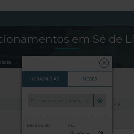
cionamentos em Sé de L
dades
Lisboa
Sé de Lisboa
HORAS & DIAS
MESES
HORAS & DIAS
MESES
Desde o dia
Ás...