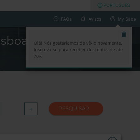
PORTUGUÊS
FAQs
Avisos
My Saba
isboa
Olá! Nós gostaríamos de vê-lo novamente.
Inscreva-se para receber descontos de até
70%
+
PESQUISAR