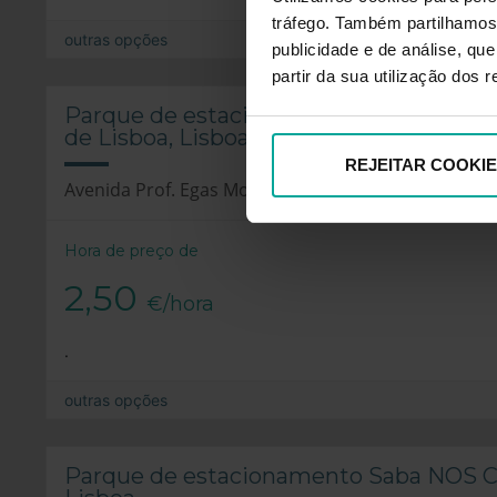
tráfego. Também partilhamos 
outras opções
publicidade e de análise, q
partir da sua utilização dos 
Parque de estacionamento Saba Estádio
de Lisboa, Lisboa
REJEITAR COOKI
Avenida Prof. Egas Moniz, 1649-035 Lisboa
Hora de preço de
2,50
€/hora
.
outras opções
Parque de estacionamento Saba NOS 