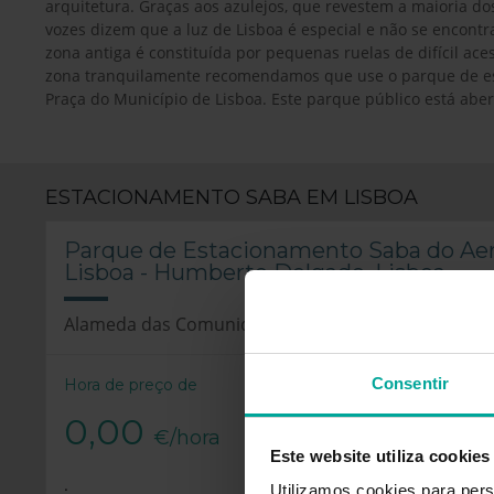
arquitetura. Graças aos azulejos, que revestem a maioria dos
vozes dizem que a luz de Lisboa é especial e não se encontr
zona antiga é constituída por pequenas ruelas de difícil acess
zona tranquilamente recomendamos que use o parque de es
Praça do Município de Lisboa. Este parque público está aber
ESTACIONAMENTO SABA EM LISBOA
Parque de Estacionamento Saba do Ae
Lisboa - Humberto Delgado, Lisboa
Alameda das Comunidades Portuguesas, 1700-008 
Consentir
Hora de preço de
0,00
€/hora
Este website utiliza cookies
.
Utilizamos cookies para pers