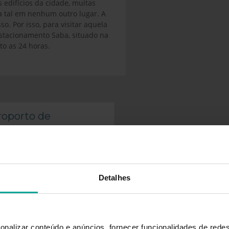
 edifícios da cidade, muitas
a tal em nenhum outro lugar. A
o. Por isso, para visitar aquela
tacionamento Saba, situado na
to as 24 horas.
roporto de
Lisboa
Detalhes
MAIS INFORMAÇÃO
onalizar conteúdo e anúncios, fornecer funcionalidades de redes