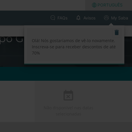
PORTUGUÊS
FAQs
Avisos
My Saba
o Grande - Lisboa
Olá! Nós gostaríamos de vê-lo novamente.
Inscreva-se para receber descontos de até
70%
Não disponível nas datas
selecionadas