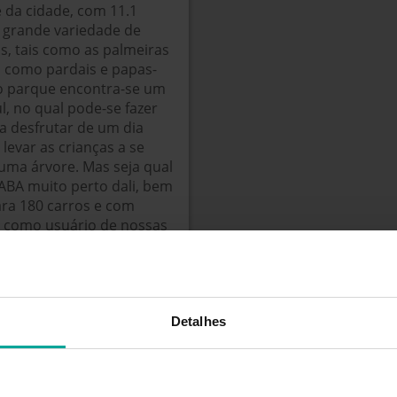
 da cidade, com 11.1
 grande variedade de
as, tais como as palmeiras
is como pardais e papas-
No parque encontra-se um
, no qual pode-se fazer
a desfrutar de um dia
levar as crianças a se
 uma árvore. Mas seja qual
ABA muito perto dali, bem
ara 180 carros e com
 como usuário de nossas
e atualmente se encontra
como os muros da cidade.
Maria I, foi que começou a
 campos de Alvalade que
começo do século XVIII o
Detalhes
que retém até hoje.