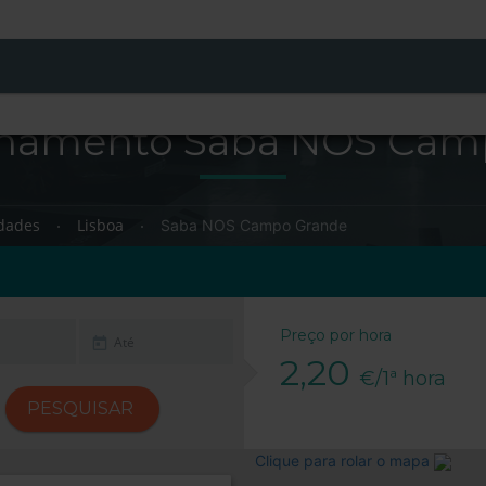
onamento Saba NOS Camp
dades
Lisboa
Saba NOS Campo Grande
Preço por hora
2,20
€/1ª hora
PESQUISAR
Clique para rolar o mapa