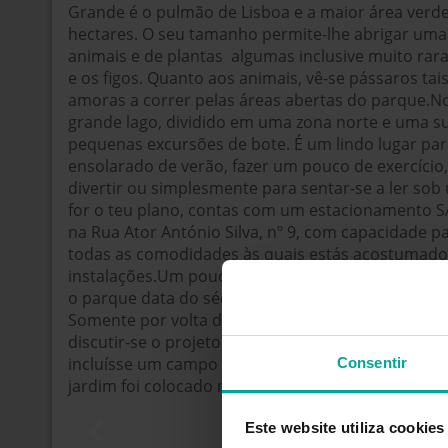
Grande é o pulmão de Lisboa e a maior área verde
hectares. O seu tamanho permite-lhe abrigar uma
animais e de plantas  algumas inclusive muito rar
e os figos. Quanto aos animais, vê-se pássaros ta
amoras a correr pelas áreas abertas do parque.
grande lago, dividido em uma zona norte e uma sul
pequenas excursões de bote. É um lindo lugar par
ensolarado de verão, fazer um pouco de exercício, 
divertir ou simplesmente para sentar-se a ler sob
for o teu plano, contas com um estacionamento S
na Rua Ator António Silva, nº 9, com capacidade p
todas as comodidades às quais estás acostumado
instalações.Um pouco de históriaO território ond
o parque data do século XIV, quando funcionava 
Somente por volta de 1792, durante o reinado de 
discutir-se o projeto de um jardim projetado nos
incluísse um campo para corridas de cavalos. No 
Consentir
jardim foi colocado no domínio público, condição 
Este website utiliza cookies