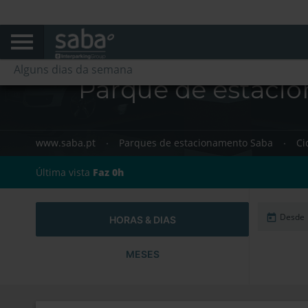
Cada dia
Alguns dias da semana
Parque de estaci
www.saba.pt
Parques de estacionamento Saba
Ci
Última vista
Faz 0h
HORAS & DIAS
MESES