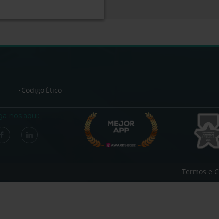
Código Ético
ga-nos aqui:
Termos e C