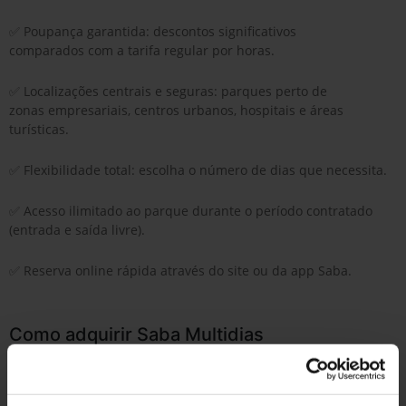
✅ Poupança garantida: descontos significativos
comparados com a tarifa regular por horas.
✅ Localizações centrais e seguras: parques perto de
zonas empresariais, centros urbanos, hospitais e áreas
turísticas.
✅ Flexibilidade total: escolha o número de dias que necessita.
✅ Acesso ilimitado ao parque durante o período contratado
(entrada e saída livre).
✅ Reserva online rápida através do site ou da app Saba.
Como adquirir Saba Multidias
Comprar o seu Multidia é muito fácil: