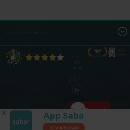
Saba Aparcamientos
Siga-
nos
aqui:
© Saba - Todos os direitos reservados
✕
App Saba
Termos e Condições
Aviso legal
Política de Privacidade e cookies
DESCARREGAR