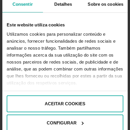
Consentir
Detalhes
Sobre os cookies
Faça-o online a partir do site ou da aplicação da Saba.
Pode reservar diretamente a partir do motor de
busca ou na página do parque
Este website utiliza cookies
de estacionamento que escolher.
Utilizamos cookies para personalizar conteúdo e
Produto é pré-pago e deve ser adquirido antes de
estacionar (pode fazê-lo no mesmo dia em
anúncios, fornecer funcionalidades de redes sociais e
que começar a utilizá-lo).
analisar o nosso tráfego. Também partilhamos
A compra só pode ser realizada antes
informações acerca da sua utilização do site com os
do início da estadia.
nossos parceiros de redes sociais, de publicidade e de
análise, que as podem combinar com outras informações
que lhes forneceu ou recolhidas por estes a partir da sua
Se o Multidias estiver disponível para aquele parque e datas,
utilização dos respetivos serviços.
aparecerá como opção automaticamente quando o
utilizador introduzir data e hora de entrada/saída.
ACEITAR COOKIES
Caso não apareça, significa
que não está disponível para aquele parque ou período.
CONFIGURAR