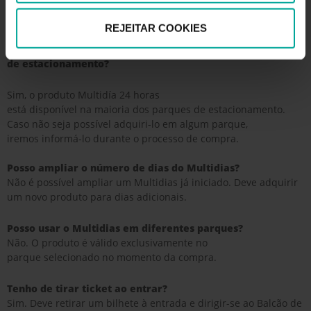
Perguntas frequentes
REJEITAR COOKIES
Este produto está disponível em todos os parques
de estacionamento?
Sim, o produto Multidía 24 horas
está disponível na maioria dos parques de estacionamento.
Caso não seja possível adquiri-lo em algum parque,
iremos informá-lo durante o processo de compra.
Posso ampliar o número de dias do Multidias?
Não é possível ampliar um Multidias já iniciado. Deve adquirir
um novo produto para dias adicionais.
Posso usar o Multidias em diferentes parques?
Não. O produto é válido exclusivamente no
parque selecionado no momento da compra.
Tenho de tirar ticket ao entrar?
Sim. Deve retirar um bilhete à entrada e dirigir-se ao Balcão de