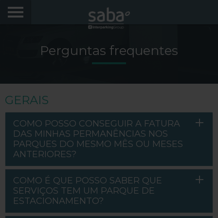
LOCALIZE O SEU ESTACIONAMENTO
Perguntas frequentes
CIDADES
AEROPORTOS
GERAIS
PRODUTOS E AVENÇAS
COMO POSSO CONSEGUIR A FATURA
VIA VERDE EXPRESS
DAS MINHAS PERMANÊNCIAS NOS
PARQUES DO MESMO MÊS OU MESES
VIA VERDE ESTACIONAR
ANTERIORES?
APP SABA
COMO É QUE POSSO SABER QUE
SERVIÇOS TEM UM PARQUE DE
MOBILIDADE ELÉTRICA
ESTACIONAMENTO?