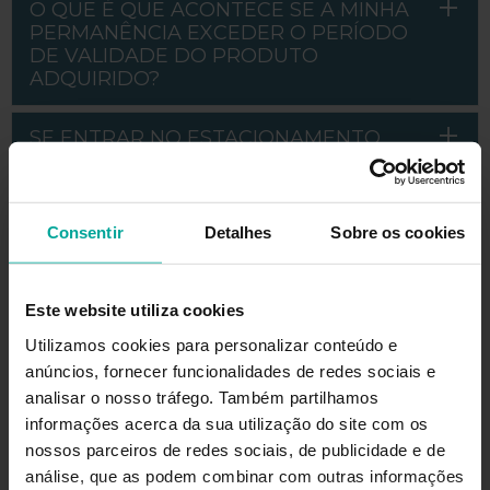
O QUE É QUE ACONTECE SE A MINHA
PERMANÊNCIA EXCEDER O PERÍODO
DE VALIDADE DO PRODUTO
ADQUIRIDO?
SE ENTRAR NO ESTACIONAMENTO
COM UM CARRO ELÉTRICO, POSSO
RECARREGÁ-LO?
Consentir
Detalhes
Sobre os cookies
MYSABA
Este website utiliza cookies
COMO É QUE POSSO CANCELAR A
MINHA CONTA?
Utilizamos cookies para personalizar conteúdo e
anúncios, fornecer funcionalidades de redes sociais e
analisar o nosso tráfego. Também partilhamos
COMO É QUE POSSO MODIFICAR A
informações acerca da sua utilização do site com os
MINHA PALAVRA-PASSE?
nossos parceiros de redes sociais, de publicidade e de
análise, que as podem combinar com outras informações
COMO POSSO VERIFICAR SE ME