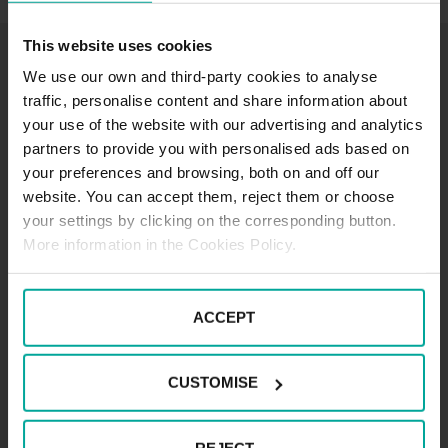
This website uses cookies
PARKING SABA IN LISBON
We use our own and third-party cookies to analyse
Parking Lisbon Airport, Lisboa
traffic, personalise content and share information about
your use of the website with our advertising and analytics
Alameda das Comunidades Portuguesas,
partners to provide you with personalised ads based on
1700-008 Lisboa
your preferences and browsing, both on and off our
website. You can accept them, reject them or choose
Price per hour from
your settings by clicking on the corresponding button.
More information in the Cookies Policy.
0.00
€/hour
.
ACCEPT
MORE INFORMATION
CUSTOMISE
other options
REJECT