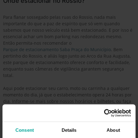
Onde estacionar no Rossio?
Para flanar sossegado pelas ruas do Rossio, nada mais
importante do que a paz de espírito que só vem quando
sabemos que nosso veículo está bem estacionado. E por isso é
essencial achar um bom parking nas redondezas mesmo.
Então permita-nos recomendar o
Parque de estacionamento Saba Praça do Município
. Bem
pertinho do Rossio, e aliás logo junto ao Arco da Rua Augusta,
este parque de estacionamento oferece conforto e facilidade,
enquanto suas câmeras de vigilância garantem segurança
total.
Aqui pode estacionar seu carro, moto ou carrinha a qualquer
momento do dia, já que o estabelecimento opera 24 horas por
dia. Informe-se mais sobre nossos horários e bilhetes, ou faça
sua reserva no sítio web oficial.
Ficamos ao seu aguardo no endereço Praça do Município, 1200-
005 Lisboa.
Consent
Details
About