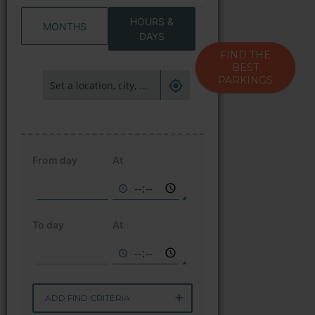
HOURS &
MONTHS
DAYS
FIND THE
BEST
PARKINGS
From day
At
To day
At
ADD FIND CRITERIA