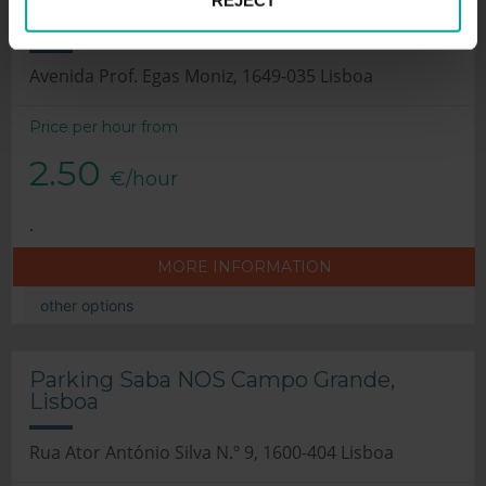
Parking Saba Estádio Universitário
de Lisboa, Lisboa
Avenida Prof. Egas Moniz, 1649-035 Lisboa
Price per hour from
2.50
€/hour
.
MORE INFORMATION
other options
Parking Saba NOS Campo Grande,
Lisboa
Rua Ator António Silva N.º 9, 1600-404 Lisboa