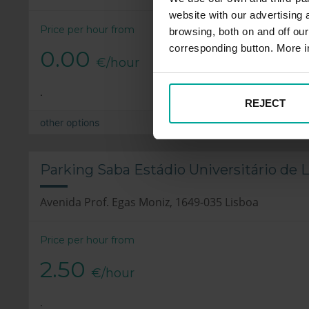
website with our advertising
Price per hour from
browsing, both on and off ou
corresponding button. More i
0.00
€/hour
.
REJECT
other options
Parking Saba Estádio Universitário de L
Avenida Prof. Egas Moniz, 1649-035 Lisboa
Price per hour from
2.50
€/hour
.