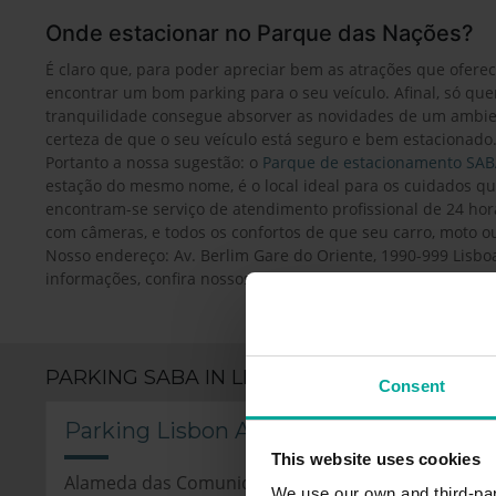
Onde estacionar no Parque das Nações?
É claro que, para poder apreciar bem as atrações que oferec
encontrar um bom parking para o seu veículo. Afinal, só que
tranquilidade consegue absorver as novidades de um ambien
certeza de que o seu veículo está seguro e bem estacionado
Portanto a nossa sugestão: o
Parque de estacionamento SAB
estação do mesmo nome, é o local ideal para os cuidados q
encontram-se serviço de atendimento profissional de 24 ho
com câmeras, e todos os confortos de que seu carro, moto o
Nosso endereço: Av. Berlim Gare do Oriente, 1990-999 Lisboa
informações, confira nossos horários, bilhetes e preços em no
PARKING SABA IN LISBON
Consent
Parking Lisbon Airport, Lisboa
This website uses cookies
Alameda das Comunidades Portuguesas, 1700-008 
We use our own and third-part