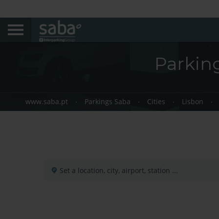
Parking
www.saba.pt
Parkings Saba
Cities
Lisbon