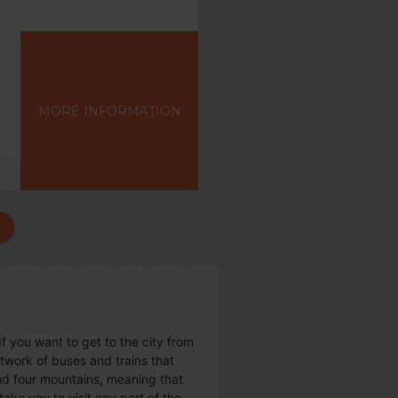
MORE INFORMATION
If you want to get to the city from
twork of buses and trains that
und four mountains, meaning that
 take you to visit any part of the