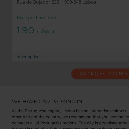
Rua do Bojador 233, 1990-048 Lisboa
Price per hour from
1.90
€/hour
.
other options
LOAD MORE PARKINGS
WE HAVE CAR PARKING IN...
As the Portuguese capital, Lisbon has an international airport. 
other parts of the country, we recommend that you use the ne
connects all of PortugalÕs regions. The city is organised aro
the city is very hilly. Public transport and your private car can