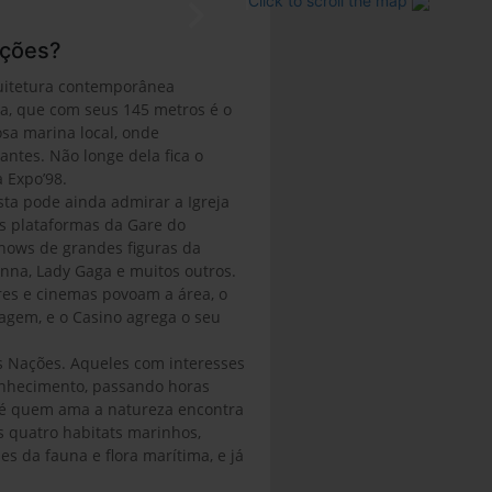
Click to scroll the map
ações?
uitetura contemporânea
, que com seus 145 metros é o
osa marina local, onde
ntes. Não longe dela fica o
 Expo’98.
sta pode ainda admirar a Igreja
s plataformas da Gare do
shows de grandes figuras da
nna, Lady Gaga e muitos outros.
res e cinemas povoam a área, o
agem, e o Casino agrega o seu
as Nações. Aqueles com interesses
Conhecimento, passando horas
até quem ama a natureza encontra
s quatro habitats marinhos,
s da fauna e flora marítima, e já