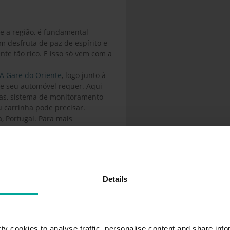
e a região, é fundamental
m desfruta de paz de espírito e
te tão rico. E isso só vem com a
.
A Gare do Oriente
, logo junto à
ue seu automóvel requer. Aqui
ras, sistema de monitoramento
u carrinha pode precisar.
, Portugal. Para mais
sso sítio web oficial.
Details
Lisboa
y cookies to analyse traffic, personalise content and share info