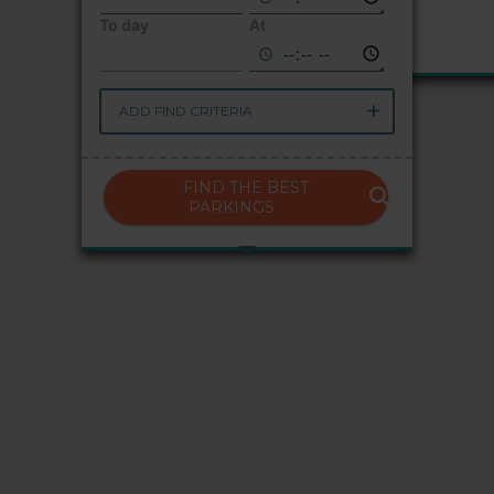
To day
At
ADD FIND CRITERIA
FIND THE BEST
PARKINGS