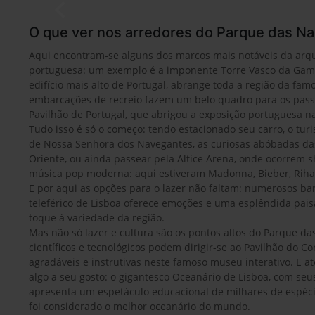
O que ver nos arredores do Parque das N
Aqui encontram-se alguns dos marcos mais notáveis da arq
portuguesa: um exemplo é a imponente Torre Vasco da Gama
edifício mais alto de Portugal, abrange toda a região da fam
embarcações de recreio fazem um belo quadro para os passa
Pavilhão de Portugal, que abrigou a exposição portuguesa na
Tudo isso é só o começo: tendo estacionado seu carro, o turi
de Nossa Senhora dos Navegantes, as curiosas abóbadas da
Oriente, ou ainda passear pela Altice Arena, onde ocorrem 
música pop moderna: aqui estiveram Madonna, Bieber, Riha
E por aqui as opções para o lazer não faltam: numerosos ba
teleférico de Lisboa oferece emoções e uma esplêndida pais
toque à variedade da região.
Mas não só lazer e cultura são os pontos altos do Parque d
científicos e tecnológicos podem dirigir-se ao Pavilhão do 
agradáveis e instrutivas neste famoso museu interativo. E 
algo a seu gosto: o gigantesco Oceanário de Lisboa, com seu
apresenta um espetáculo educacional de milhares de espécie
foi considerado o melhor oceanário do mundo.