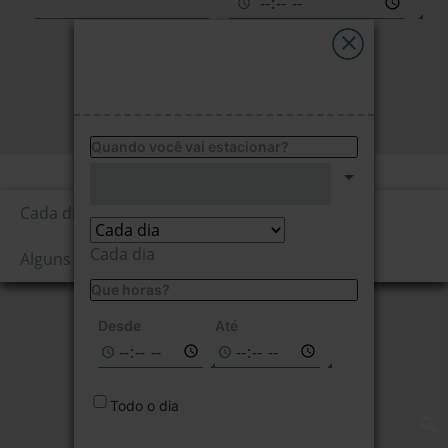
My Saba
Avisos
PESQUISAR
FAQs
Quando você vai estacionar?
Preço por hora
Idioma
0,00
Cada dia
€/1ª hora
Cada dia
Alguns dias da semana
Que horas?
Não disponível
nas datas
Desde
Até
selecionadas
Todo o dia