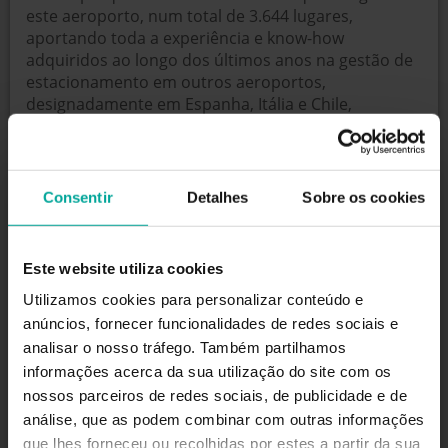
este aeroporto, num total de 3.644 lugares,
aportando toda a experiência e know-how
adquiridos ao longo dos últimos anos na gestão de
estacionamento em outros aeroportos,
designadamente em Espanha, Itália e Chile,
garantindo, deste modo, os elevados padrões de
qualidade de gestão definidos pela ANA.
Consentir
Detalhes
Sobre os cookies
A ANA disponibiliza aos seus clientes a possibilidade
de reservar antecipadamente o seu lugar de
estacionamento, a preços mais favoráveis, através
Este website utiliza cookies
do seu site de reservas oficial.
Utilizamos cookies para personalizar conteúdo e
anúncios, fornecer funcionalidades de redes sociais e
analisar o nosso tráfego. Também partilhamos
PARA RESERVAR CLIQUE AQUI
informações acerca da sua utilização do site com os
nossos parceiros de redes sociais, de publicidade e de
Indicam-se em seguida as principais características
análise, que as podem combinar com outras informações
de cada parque de estacionamento:
que lhes forneceu ou recolhidas por estes a partir da sua