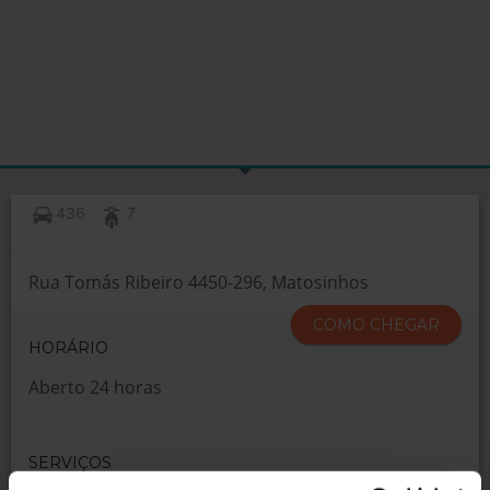
436
7
Rua Tomás Ribeiro 4450-296, Matosinhos
COMO CHEGAR
HORÁRIO
Aberto 24 horas
SERVIÇOS