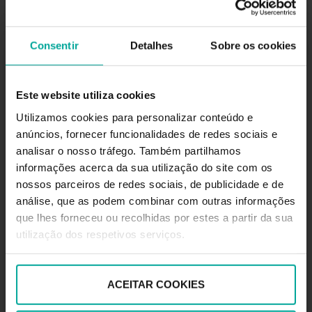
Altura máxima permitida:
2,1 metros
Consentir
Detalhes
Sobre os cookies
Este website utiliza cookies
DESCRIÇÃO
Utilizamos cookies para personalizar conteúdo e
Se visita a cidade de Matosinhos, além de passear
anúncios, fornecer funcionalidades de redes sociais e
pela parte antiga, não pode deixar de visitar a zona
analisar o nosso tráfego. Também partilhamos
portuária. O porto de Leixões encontra-se entre a
informações acerca da sua utilização do site com os
Praia de Matosinhos e a de Leça da Palmeira. Se
nossos parceiros de redes sociais, de publicidade e de
passar pelo porto de Matosinhos, poderá
análise, que as podem combinar com outras informações
aproveitar os negócios locais, e irá encontrar uma
obra arquitetónica de nome Forte da Nossa
que lhes forneceu ou recolhidas por estes a partir da sua
Senhora das Neves, e o Jardim Senhor do Padrão. É
utilização dos respetivos serviços.
difícil encontrar um lugar para estacionar nesta
parte da cidade. Por isso, recomendamos que visite
a costa de Matosinhos aproveitando para deixar o
ACEITAR COOKIES
carro no parque de estacionamento Saba que se
localiza na Rua Tomaz Ribeiro.