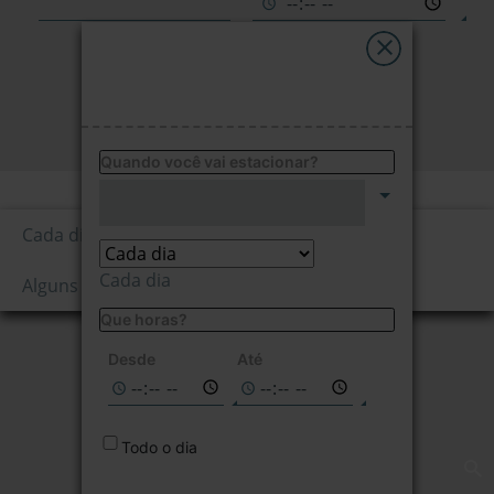
My Saba
Avisos
PESQUISAR
FAQs
Quando você vai estacionar?
Preço por hora
Idioma
1,45
Cada dia
€/1ª hora
Cada dia
Alguns dias da semana
Que horas?
Não disponível
nas datas
Desde
Até
selecionadas
Todo o dia