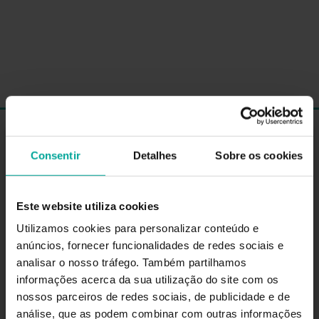
60
Consentir
Detalhes
Sobre os cookies
Rua do Hospital 3500-194, Viseu
Este website utiliza cookies
COMO CHEGAR
HORÁRIO
Utilizamos cookies para personalizar conteúdo e
anúncios, fornecer funcionalidades de redes sociais e
Aberto 24h
analisar o nosso tráfego. Também partilhamos
informações acerca da sua utilização do site com os
nossos parceiros de redes sociais, de publicidade e de
SERVIÇOS
análise, que as podem combinar com outras informações