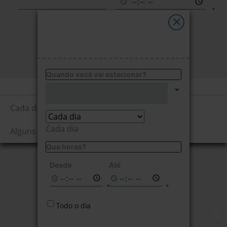
My Saba
Avisos
PESQUISAR
FAQs
Quando você vai estacionar?
Preço por hora
Idioma
0,70
Cada dia
€/1ª hora
Cada dia
Alguns dias da semana
Que horas?
Não disponível
nas datas
Desde
Até
selecionadas
Todo o dia