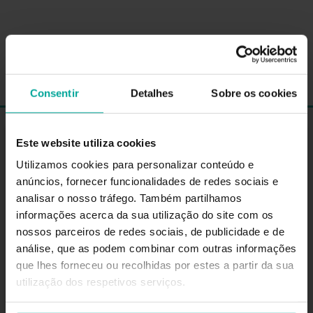
Consentir
Detalhes
Sobre os cookies
130
Este website utiliza cookies
Utilizamos cookies para personalizar conteúdo e
Avenida Pedro Guedes, 507 4560-452, Penafiel
anúncios, fornecer funcionalidades de redes sociais e
analisar o nosso tráfego. Também partilhamos
COMO CHEGAR
informações acerca da sua utilização do site com os
HORÁRIO
nossos parceiros de redes sociais, de publicidade e de
24 horas
análise, que as podem combinar com outras informações
que lhes forneceu ou recolhidas por estes a partir da sua
utilização dos respetivos serviços.
SERVIÇOS