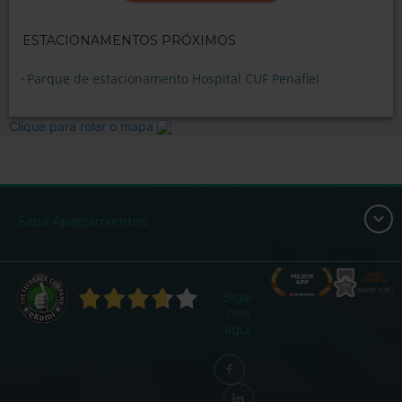
ESTACIONAMENTOS PRÓXIMOS
Parque de estacionamento Hospital CUF Penafiel
Clique para rolar o mapa
Saba Aparcamientos
Siga-
nos
aqui: