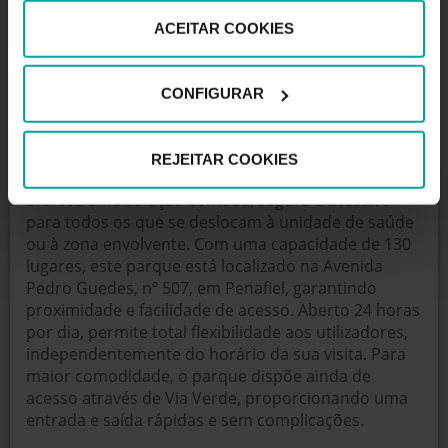
ACEITAR COOKIES
Altura máxima permitida:
0 metros
CONFIGURAR
DESCRIÇÃO
REJEITAR COOKIES
O parque de estacionamento da Clínica CUF Penafiel
oferece uma solução cómoda, segura e acessível
para todos os que se deslocam à unidade de saúde
ou à zona envolvente. Com uma capacidade de 130
lugares, este parque está localizado na Avenida
Pedro Guedes, nº 507, em Penafiel, garantindo
proximidade e facilidade de acesso. Aberto 24 horas
por dia, permite total flexibilidade aos utilizadores,
independentemente do horário da sua visita. Para
maior comodidade, o parque dispõe ainda de
acesso através de Via Verde, proporcionando uma
entrada e saída rápidas e sem complicações.